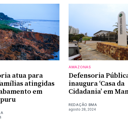
AMAZONAS
ria atua para
Defensoria Públic
famílias atingidas
inaugura ‘Casa da
sabamento em
Cidadania’ em Ma
puru
REDAÇÃO BMA
agosto 28, 2024
MA
4