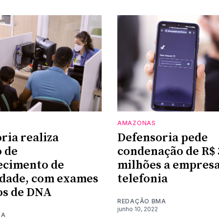
AMAZONAS
ria realiza
Defensoria pede
 de
condenação de R$ 
ecimento de
milhões a empresa
dade, com exames
telefonia
os de DNA
REDAÇÃO BMA
junho 10, 2022
MA