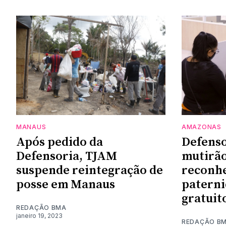
MANAUS
AMAZONAS
Após pedido da
Defenso
Defensoria, TJAM
mutirão
suspende reintegração de
reconh
posse em Manaus
paterni
gratuit
REDAÇÃO BMA
janeiro 19, 2023
REDAÇÃO B