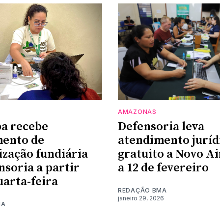
AMAZONAS
a recebe
Defensoria leva
mento de
atendimento juríd
ização fundiária
gratuito a Novo Ai
nsoria a partir
a 12 de fevereiro
uarta-feira
REDAÇÃO BMA
janeiro 29, 2026
MA