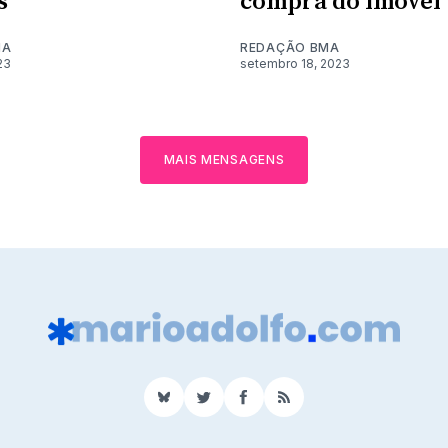
s
compra do imóvel
MA
REDAÇÃO BMA
23
setembro 18, 2023
MAIS MENSAGENS
BlueSky
Twitter
Facebook
RSS