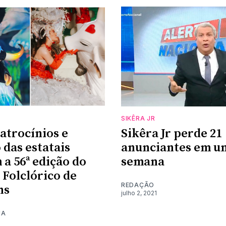
SIKÊRA JR
atrocínios e
Sikêra Jr perde 21
 das estatais
anunciantes em u
a 56ª edição do
semana
 Folclórico de
REDAÇÃO
ns
julho 2, 2021
MA