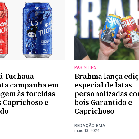
PARINTINS
á Tuchaua
Brahma lança edi
nta campanha em
especial de latas
gem às torcidas
personalizadas co
s Caprichoso e
bois Garantido e
ido
Caprichoso
REDAÇÃO BMA
maio 13, 2024