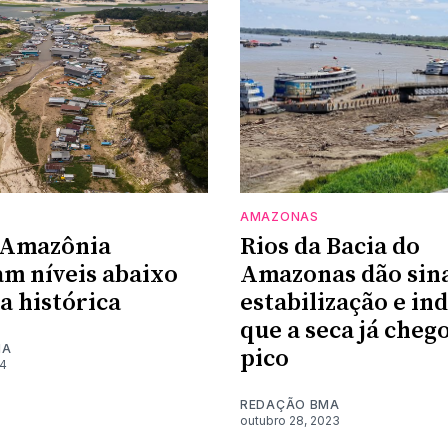
AMAZONAS
 Amazônia
Rios da Bacia do
am níveis abaixo
Amazonas dão sina
a histórica
estabilização e in
que a seca já cheg
MA
pico
24
REDAÇÃO BMA
outubro 28, 2023