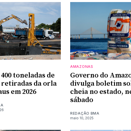
AMAZONAS
 400 toneladas de
Governo do Amaz
 retiradas da orla
divulga boletim so
us em 2026
cheia no estado, n
sábado
MA
026
REDAÇÃO BMA
maio 10, 2025