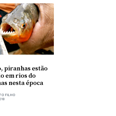
, piranhas estão
o em rios do
as nesta época
FO FILHO
018