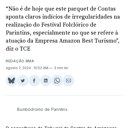
“Não é de hoje que este parquet de Contas
aponta claros indícios de irregularidades na
realização do Festival Folclórico de
Parintins, especialmente no que se refere à
atuação da Empresa Amazon Best Turismo",
diz o TCE
REDAÇÃO BMA
agosto 7, 2024
. 10:52 AM
3 min ler
Share
Compartilhar
Compartilhar
Compartilhar
Share
Compartilhar
on
no
no
no
on
via
BlueSky
Twitter
Facebook
LinkedIn
WhatsApp
Email
Bumbódromo de Parintins