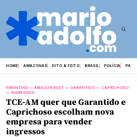
HOME
AMAZONAS
DITO & FEITO
BRASIL
POLÍCIA
PARI
PARINTINS
—
AMAZON BEST
—
GARANTIDO
—
CAPRICHOSO
—
INGRESSOS
TCE-AM quer que Garantido e
Caprichoso escolham nova
empresa para vender
ingressos