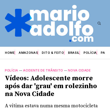
HOME
AMAZONAS
DITO & FEITO
BRASIL
POLÍCIA
PARI
POLÍCIA
—
ACIDENTE DE TRÂNSITO
—
NOVA CIDADE
Vídeos: Adolescente morre
após dar 'grau' em rolezinho
na Nova Cidade
A vitima estava numa mesma motocicleta