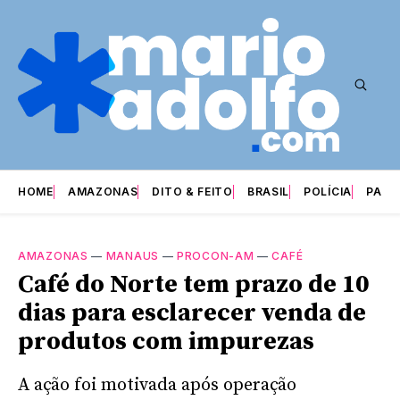
HOME
AMAZONAS
DITO & FEITO
BRASIL
POLÍCIA
PARI
AMAZONAS
—
MANAUS
—
PROCON-AM
—
CAFÉ
Café do Norte tem prazo de 10
dias para esclarecer venda de
produtos com impurezas
A ação foi motivada após operação