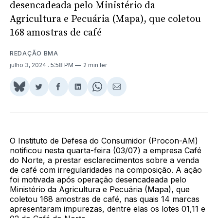
desencadeada pelo Ministério da
Agricultura e Pecuária (Mapa), que coletou
168 amostras de café
REDAÇÃO BMA
julho 3, 2024
. 5:58 PM
2 min ler
Share
Compartilhar
Compartilhar
Compartilhar
Share
Compartilhar
on
no
no
no
on
via
BlueSky
Twitter
Facebook
LinkedIn
WhatsApp
Email
O Instituto de Defesa do Consumidor (Procon-AM)
notificou nesta quarta-feira (03/07) a empresa Café
do Norte, a prestar esclarecimentos sobre a venda
de café com irregularidades na composição. A ação
foi motivada após operação desencadeada pelo
Ministério da Agricultura e Pecuária (Mapa), que
coletou 168 amostras de café, nas quais 14 marcas
apresentaram impurezas, dentre elas os lotes 01,11 e