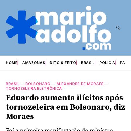
HOME
AMAZONAS
DITO & FEITO
BRASIL
POLÍCIA
PARI
BRASIL
—
BOLSONARO
—
ALEXANDRE DE MORAES
—
TORNOZELEIRA ELETRÔNICA
Eduardo aumenta ilícitos após
tornozeleira em Bolsonaro, diz
Moraes
Foi a primeira manifestação do ministro