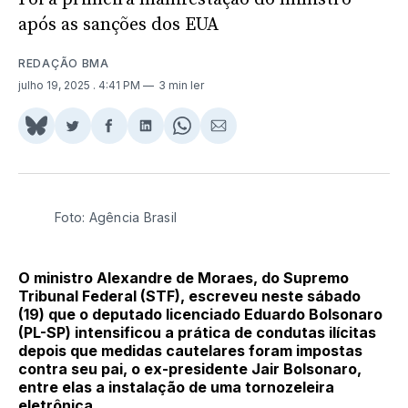
após as sanções dos EUA
REDAÇÃO BMA
julho 19, 2025
. 4:41 PM
3 min ler
Share
Compartilhar
Compartilhar
Compartilhar
Share
Compartilhar
on
no
no
no
on
via
BlueSky
Twitter
Facebook
LinkedIn
WhatsApp
Email
Foto: Agência Brasil
O ministro Alexandre de Moraes, do Supremo
Tribunal Federal (STF), escreveu neste sábado
(19) que o deputado licenciado Eduardo Bolsonaro
(PL-SP) intensificou a prática de condutas ilícitas
depois que medidas cautelares foram impostas
contra seu pai, o ex-presidente Jair Bolsonaro,
entre elas a instalação de uma tornozeleira
eletrônica.