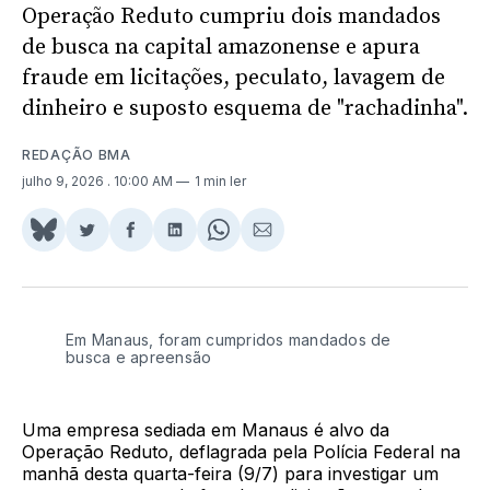
Operação Reduto cumpriu dois mandados
de busca na capital amazonense e apura
fraude em licitações, peculato, lavagem de
dinheiro e suposto esquema de "rachadinha".
REDAÇÃO BMA
julho 9, 2026
. 10:00 AM
1 min ler
Share
Compartilhar
Compartilhar
Compartilhar
Share
Compartilhar
on
no
no
no
on
via
BlueSky
Twitter
Facebook
LinkedIn
WhatsApp
Email
Em Manaus, foram cumpridos mandados de 
busca e apreensão
Uma empresa sediada em Manaus é alvo da
Operação Reduto, deflagrada pela Polícia Federal na
manhã desta quarta-feira (9/7) para investigar um