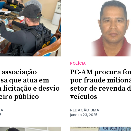
POLÍCIA
 associação
PC-AM procura fo
sa que atua em
por fraude milion
 licitação e desvio
setor de revenda 
eiro público
veículos
MA
REDAÇÃO BMA
5
janeiro 23, 2025