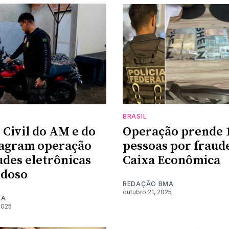
BRASIL
 Civil do AM e do
Operação prende 
lagram operação
pessoas por fraud
udes eletrônicas
Caixa Econômica
idoso
REDAÇÃO BMA
outubro 21, 2025
MA
2025