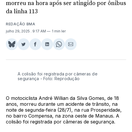
morreu na hora após ser atingido por ônibus
da linha 113
REDAÇÃO BMA
julho 29, 2025
. 9:17 AM
1 min ler
Share
Compartilhar
Compartilhar
Compartilhar
Share
Compartilhar
on
no
no
no
on
via
BlueSky
Twitter
Facebook
LinkedIn
WhatsApp
Email
A colisão foi registrada por câmeras de
segurança - Foto: Reprodução
O motociclista André Willian da Silva Gomes, de 18
anos, morreu durante um acidente de trânsito, na
noite de segunda-feira (28/7), na rua Prosperidade,
no bairro Compensa, na zona oeste de Manaus. A
colisão foi registrada por câmeras de segurança.