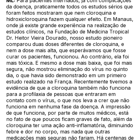
ML:
Para pacientes internados, já com complicações
da doença, praticamente todos os estudos sérios que
foram feitos mostraram que nem cloroquina e
hidroxicloroquina fazem qualquer efeito. Em Manaus,
onde já existe grande experiência na realização de
estudos clínicos, na Fundação de Medicina Tropical
Dr. Heitor Vieira Dourado, nosso estudo pioneiro
comparou duas doses diferentes de cloroquina, e
nem a dose mais alta, que esperávamos que fosse
curar os pacientes, funcionou. Ao contrário, ela foi
mais tóxica. E mesmo a dose mais baixa, que foi mais
segura, não mostrou eliminação do vírus no quinto
dia, o que havia sido demonstrado em um primeiro
estudo realizado na França. Recentemente tivemos a
evidência de que a cloroquina também não funciona
para a profilaxia de pessoas que entraram em
contato com o vírus, o que nos leva a crer que não
funciona em nenhuma fase da doença. A impressão
de que funciona, por parte de muitos médicos, está
no fato de que poucos ficam graves de fato, além da
cloroquina ter uma ação anti-inflamatória, diminuindo
febre e dor no corpo, mas nada que outras
medicações mais seguras não fariam. Há centenas de