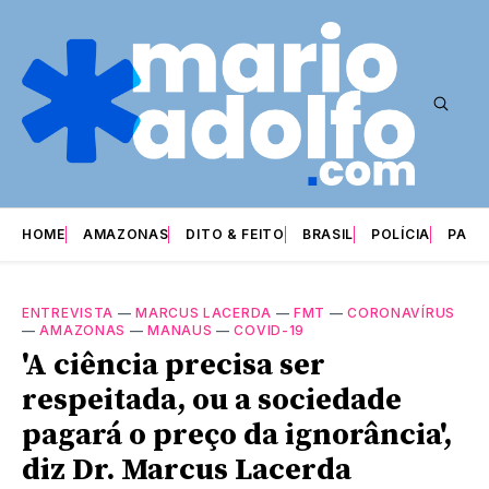
HOME
AMAZONAS
DITO & FEITO
BRASIL
POLÍCIA
PARI
ENTREVISTA
—
MARCUS LACERDA
—
FMT
—
CORONAVÍRUS
—
AMAZONAS
—
MANAUS
—
COVID-19
'A ciência precisa ser
respeitada, ou a sociedade
pagará o preço da ignorância',
diz Dr. Marcus Lacerda