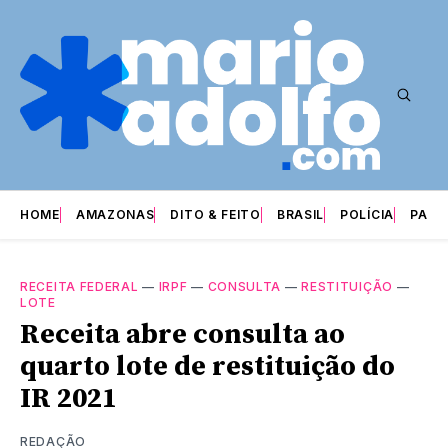
HOME
AMAZONAS
DITO & FEITO
BRASIL
POLÍCIA
PARI
RECEITA FEDERAL
—
IRPF
—
CONSULTA
—
RESTITUIÇÃO
—
LOTE
Receita abre consulta ao
quarto lote de restituição do
IR 2021
REDAÇÃO