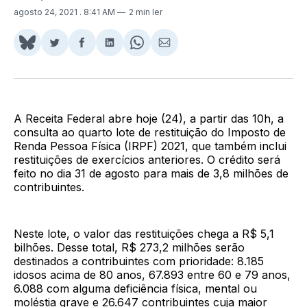
agosto 24, 2021
. 8:41 AM
2 min ler
Share
Compartilhar
Compartilhar
Compartilhar
Share
Compartilhar
on
no
no
no
on
via
BlueSky
Twitter
Facebook
LinkedIn
WhatsApp
Email
A Receita Federal abre hoje (24), a partir das 10h, a
consulta ao quarto lote de restituição do Imposto de
Renda Pessoa Física (IRPF) 2021, que também inclui
restituições de exercícios anteriores. O crédito será
feito no dia 31 de agosto para mais de 3,8 milhões de
contribuintes.
Neste lote, o valor das restituições chega a R$ 5,1
bilhões. Desse total, R$ 273,2 milhões serão
destinados a contribuintes com prioridade: 8.185
idosos acima de 80 anos, 67.893 entre 60 e 79 anos,
6.088 com alguma deficiência física, mental ou
moléstia grave e 26.647 contribuintes cuja maior