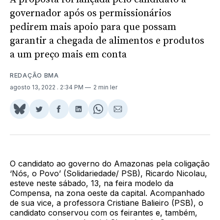
governador após os permissionários
pedirem mais apoio para que possam
garantir a chegada de alimentos e produtos
a um preço mais em conta
REDAÇÃO BMA
agosto 13, 2022
. 2:34 PM
2 min ler
Share
Compartilhar
Compartilhar
Compartilhar
Share
Compartilhar
on
no
no
no
on
via
BlueSky
Twitter
Facebook
LinkedIn
WhatsApp
Email
O candidato ao governo do Amazonas pela coligação
‘Nós, o Povo’ (Solidariedade/ PSB), Ricardo Nicolau,
esteve neste sábado, 13, na feira modelo da
Compensa, na zona oeste da capital. Acompanhado
de sua vice, a professora Cristiane Balieiro (PSB), o
candidato conservou com os feirantes e, também,