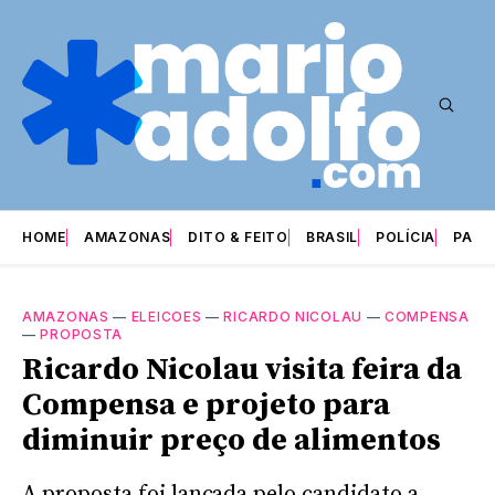
HOME
AMAZONAS
DITO & FEITO
BRASIL
POLÍCIA
PARI
AMAZONAS
—
ELEICOES
—
RICARDO NICOLAU
—
COMPENSA
—
PROPOSTA
Ricardo Nicolau visita feira da
Compensa e projeto para
diminuir preço de alimentos
A proposta foi lançada pelo candidato a