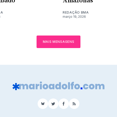
ábado
Amazonas
MA
REDAÇÃO BMA
6
março 19, 2026
MAIS MENSAGENS
BlueSky
Twitter
Facebook
RSS