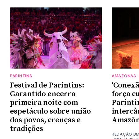
PARINTINS
AMAZONAS
Festival de Parintins:
‘Conexã
Garantido encerra
força c
primeira noite com
Parinti
espetáculo sobre união
intercâ
dos povos, crenças e
Amazôn
tradições
REDAÇÃO B