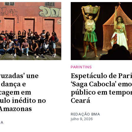
PARINTINS
ruzadas’ une
Espetáculo de Pari
 dança e
‘Saga Cabocla’ em
ecagem em
público em tempo
ulo inédito no
Ceará
 Amazonas
REDAÇÃO BMA
julho 9, 2026
MA