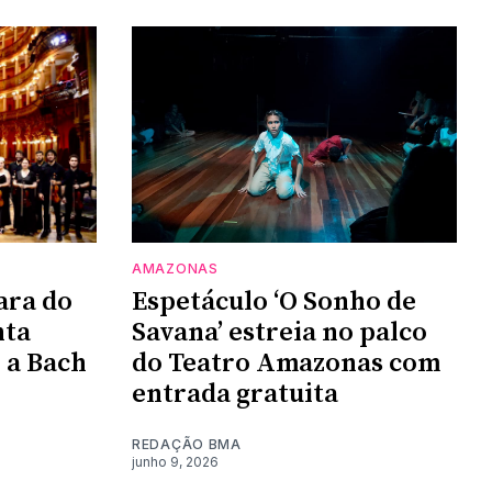
AMAZONAS
ara do
Espetáculo ‘O Sonho de
nta
Savana’ estreia no palco
 a Bach
do Teatro Amazonas com
entrada gratuita
REDAÇÃO BMA
junho 9, 2026