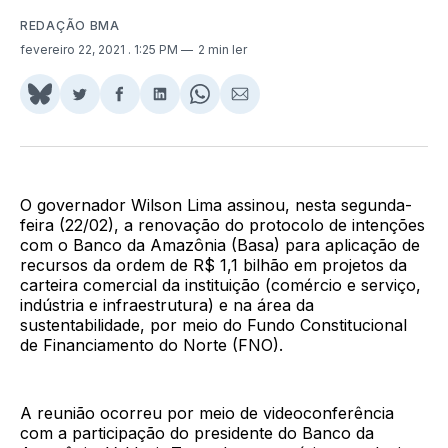
REDAÇÃO BMA
fevereiro 22, 2021
. 1:25 PM
2 min ler
Share
Compartilhar
Compartilhar
Compartilhar
Share
Compartilhar
on
no
no
no
on
via
BlueSky
Twitter
Facebook
LinkedIn
WhatsApp
Email
O governador Wilson Lima assinou, nesta segunda-
feira (22/02), a renovação do protocolo de intenções
com o Banco da Amazônia (Basa) para aplicação de
recursos da ordem de R$ 1,1 bilhão em projetos da
carteira comercial da instituição (comércio e serviço,
indústria e infraestrutura) e na área da
sustentabilidade, por meio do Fundo Constitucional
de Financiamento do Norte (FNO).
A reunião ocorreu por meio de videoconferência
com a participação do presidente do Banco da